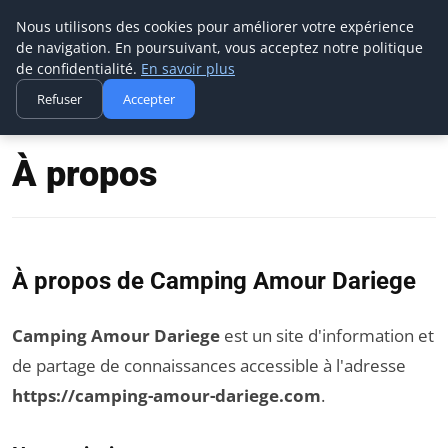
Camping Amour Dariege
Nous utilisons des cookies pour améliorer votre expérience
de navigation. En poursuivant, vous acceptez notre politique
de confidentialité.
En savoir plus
Refuser
Accepter
Accueil
À propos
À propos
À propos de Camping Amour Dariege
Camping Amour Dariege
est un site d'information et
de partage de connaissances accessible à l'adresse
https://camping-amour-dariege.com
.