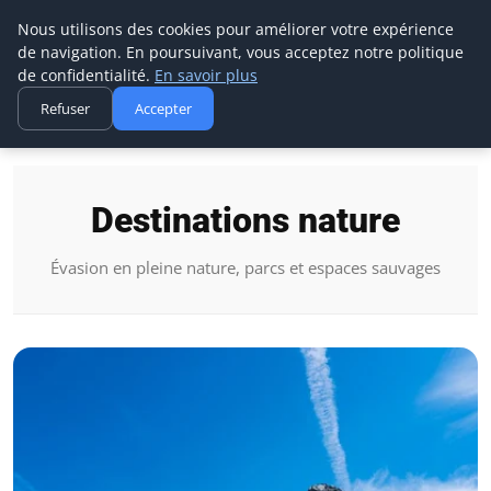
Camping Amour Dariege
Nous utilisons des cookies pour améliorer votre expérience
de navigation. En poursuivant, vous acceptez notre politique
de confidentialité.
En savoir plus
Refuser
Accepter
Accueil
Destinations nature
Destinations nature
Évasion en pleine nature, parcs et espaces sauvages