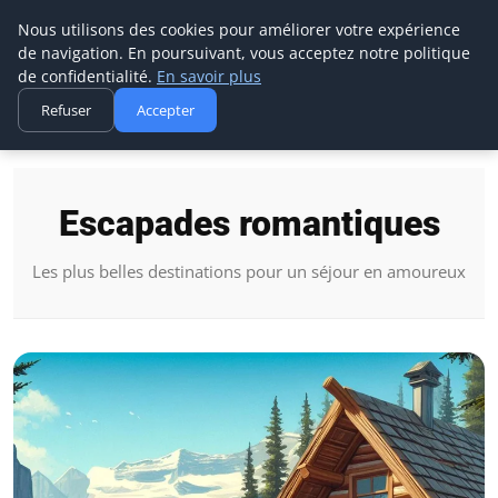
Camping Amour Dariege
Nous utilisons des cookies pour améliorer votre expérience
de navigation. En poursuivant, vous acceptez notre politique
de confidentialité.
En savoir plus
Refuser
Accepter
Accueil
Escapades romantiques
Escapades romantiques
Les plus belles destinations pour un séjour en amoureux