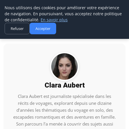
Camping Amour Dariege
Nous utilisons des cookies pour améliorer votre expérience
de navigation. En poursuivant, vous acceptez notre politique
de confidentialité.
En savoir plus
Refuser
Accepter
Accueil
Clara Aubert
Clara Aubert
Clara Aubert est journaliste spécialisée dans les
récits de voyages, explorant depuis une dizaine
d’années les thématiques du voyage en solo, des
escapades romantiques et des aventures en famille.
Son parcours l’a menée à couvrir des sujets aussi