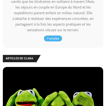
variés que les itinéraires en solitaire à travers l’Asie,
les séjours en couple en Europe du Nord et les
expéditions parent-enfant en milieu naturel. Elle
s’attache à restituer des expériences concrètes, en
partageant à la fois les aspects pratiques et les
sensations vécues sur le terrain.
7 articles
ARTICLES DE CLARA